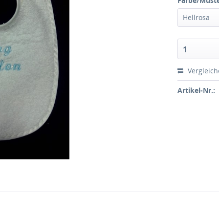
Farbe/Muste
Hellrosa
1
Vergleic
Artikel-Nr.: